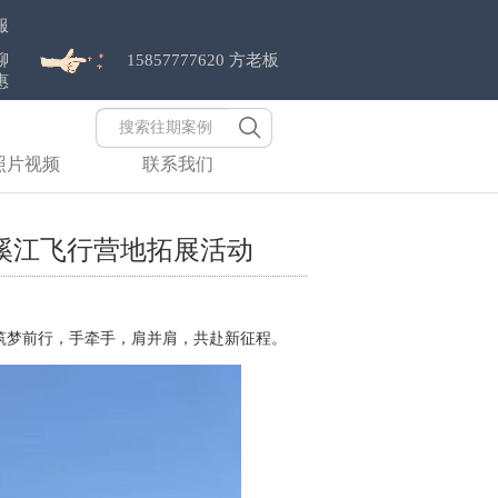
服
聊
15857777620 方老板
惠
照片视频
联系我们
年楠溪江飞行营地拓展活动
筑梦前行，手牵手，肩并肩，共赴新征程。