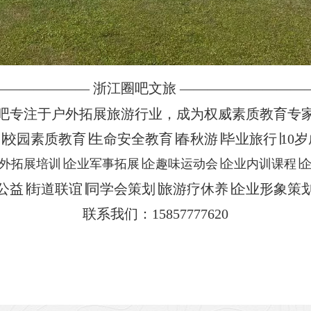
——————— 浙江圈吧文旅 —————————
吧专注于户外拓展旅游行业，成为权威素质教育专
校园素质教育∣生命安全教育∣春秋游∣毕业旅行∣10
外拓展培训∣企业军事拓展∣企趣味运动会∣企业内训课程∣
公益∣街道联谊∣同学会策划∣旅游疗休养∣企业形象策
联系我们：15857777620