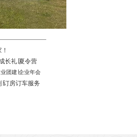
————————
家！
岁成长礼∣夏令营
企业团建∣企业年会
划∣订房订车服务